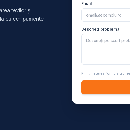
Email
area țevilor și
pidă cu echipamente
Descrieți problema
Prin trimiterea formularului 