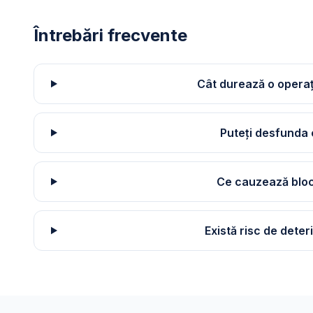
Întrebări frecvente
Cât durează o operaț
Puteți desfunda 
Ce cauzează blo
Există risc de dete