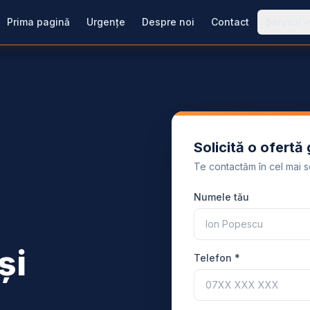
Prima pagină
Urgențe
Despre noi
Contact
Servicii
Solicită o ofertă 
Te contactăm în cel mai sc
Numele tău
și
Telefon *