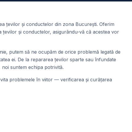
rea țevilor și conductelor din zona București. Oferim
ea țevilor și conductelor, asigurându-vă că acestea vor
panie, putem să ne ocupăm de orice problemă legată de
atea ei. De la repararea țevilor sparte sau înfundate
 noi suntem echipa potrivită.
ita problemele în viitor — verificarea și curățarea