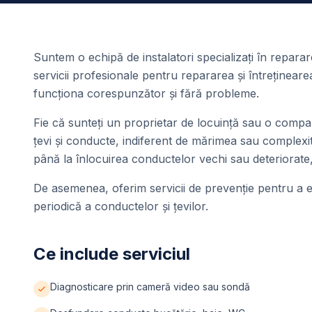
Suntem o echipă de instalatori specializați în repara
servicii profesionale pentru repararea și întreținear
funcționa corespunzător și fără probleme.
Fie că sunteți un proprietar de locuință sau o com
țevi și conducte, indiferent de mărimea sau complexit
până la înlocuirea conductelor vechi sau deteriorate,
De asemenea, oferim servicii de prevenție pentru a ev
periodică a conductelor și țevilor.
Ce include serviciul
Diagnosticare prin cameră video sau sondă