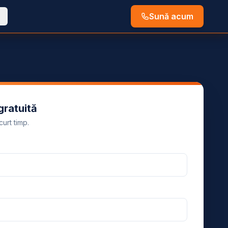
Sună acum
gratuită
urt timp.